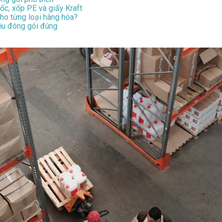
ốc, xốp PE và giấy Kraft
cho từng loại hàng hóa?
iệu đóng gói đúng