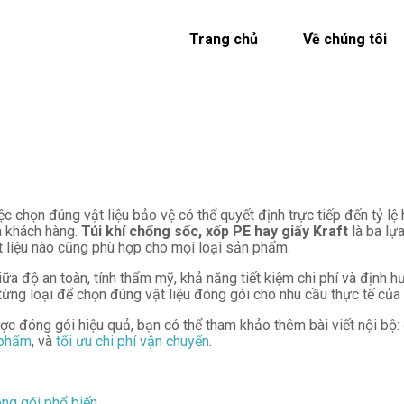
Trang chủ
Về chúng tôi
c chọn đúng vật liệu bảo vệ có thể quyết định trực tiếp đến tỷ lệ 
a khách hàng.
Túi khí chống sốc, xốp PE hay giấy Kraft
là ba lự
t liệu nào cũng phù hợp cho mọi loại sản phẩm.
a độ an toàn, tính thẩm mỹ, khả năng tiết kiệm chi phí và định hư
 từng loại để chọn đúng vật liệu đóng gói cho nhu cầu thực tế của
ược đóng gói hiệu quả, bạn có thể tham khảo thêm bài viết nội bộ:
 phẩm
, và
tối ưu chi phí vận chuyển
.
óng gói phổ biến