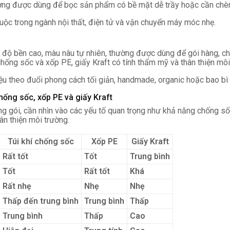
ng được dùng để bọc sản phẩm có bề mặt dễ trầy hoặc cần chèn 
thuộc trong ngành nội thất, điện tử và vận chuyển máy móc nhẹ.
ó độ bền cao, màu nâu tự nhiên, thường được dùng để gói hàng, c
chống sốc và xốp PE, giấy Kraft có tính thẩm mỹ và thân thiện môi
ệu theo đuổi phong cách tối giản, handmade, organic hoặc bao bì 
 chống sốc, xốp PE và giấy Kraft
g gói, cần nhìn vào các yếu tố quan trọng như khả năng chống sốc
hân thiện môi trường.
Túi khí chống sốc
Xốp PE
Giấy Kraft
Rất tốt
Tốt
Trung bình
Tốt
Rất tốt
Khá
Rất nhẹ
Nhẹ
Nhẹ
Thấp đến trung bình
Trung bình
Thấp
Trung bình
Thấp
Cao