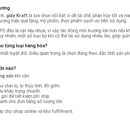
rường
nh,
giấy Kraft
là lựa chọn nổi bật vì dễ tái chế, phân hủy tốt và ma
 thương hiệu quà tặng, mỹ phẩm, thực phẩm sạch ưu tiên sử dụng.
PE đều là vật liệu nhựa, vì vậy tác động môi trường lớn hơn nếu k
y nhiên, một số loại túi khí có thể tái sử dụng nhiều lần, giúp gi
ho từng loại hàng hóa?
 nhất tuyệt đối. Điều quan trọng là chọn đúng theo đặc tính sản 
khi nào?
ống sốc
khi cần:
 chai lọ, lọ thủy tinh, đồ gốm.
ều khâu trung chuyển.
ói để tiết kiệm phí ship.
anh cho đơn hàng số lượng lớn.
ợp cho shop online và kho fulfillment.