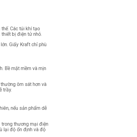
hế. Các túi khí tạo
thiết bị điện tử nhỏ.
ớn. Giấy Kraft chỉ phù
nh. Bề mặt mềm và mịn
E thường ôm sát hơn và
 trầy.
nhiên, nếu sản phẩm dễ
o trong thương mại điện
ù lại độ ổn định và độ