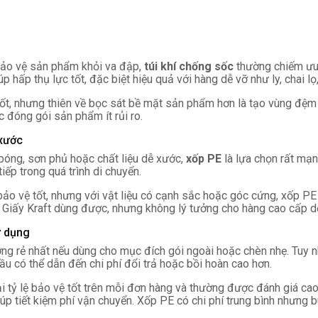
bảo vệ sản phẩm khỏi va đập,
túi khí chống sốc
thường chiếm ưu t
hấp thụ lực tốt, đặc biệt hiệu quả với hàng dễ vỡ như ly, chai lọ, 
t, nhưng thiên về bọc sát bề mặt sản phẩm hơn là tạo vùng đệm l
 đóng gói sản phẩm ít rủi ro.
 xước
óng, sơn phủ hoặc chất liệu dễ xước,
xốp PE
là lựa chọn rất mạ
iếp trong quá trình di chuyển.
 bảo vệ tốt, nhưng với vật liệu có cạnh sắc hoặc góc cứng, xốp P
. Giấy Kraft dùng được, nhưng không lý tưởng cho hàng cao cấp dễ
ử dụng
ường rẻ nhất nếu dùng cho mục đích gói ngoài hoặc chèn nhẹ. Tuy 
đầu có thể dẫn đến chi phí đổi trả hoặc bồi hoàn cao hơn.
ại tỷ lệ bảo vệ tốt trên mỗi đơn hàng và thường được đánh giá ca
iúp tiết kiệm phí vận chuyển. Xốp PE có chi phí trung bình nhưng b