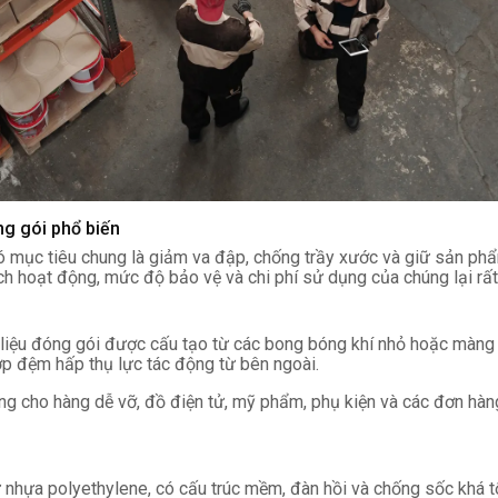
ng gói phổ biến
có mục tiêu chung là giảm va đập, chống trầy xước và giữ sản phẩ
ch hoạt động, mức độ bảo vệ và chi phí sử dụng của chúng lại rất
 liệu đóng gói được cấu tạo từ các bong bóng khí nhỏ hoặc màng 
lớp đệm hấp thụ lực tác động từ bên ngoài.
g cho hàng dễ vỡ, đồ điện tử, mỹ phẩm, phụ kiện và các đơn hàn
 nhựa polyethylene, có cấu trúc mềm, đàn hồi và chống sốc khá t