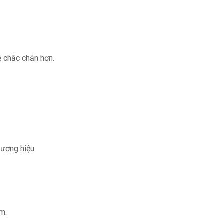
ệ chắc chắn hơn.
hương hiệu.
ém.