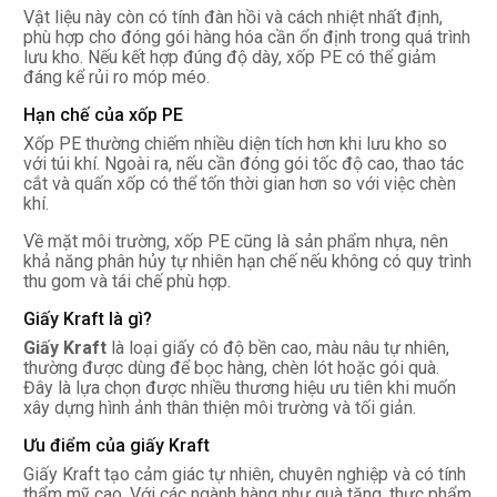
Vật liệu này còn có tính đàn hồi và cách nhiệt nhất định,
phù hợp cho đóng gói hàng hóa cần ổn định trong quá trình
lưu kho. Nếu kết hợp đúng độ dày, xốp PE có thể giảm
đáng kể rủi ro móp méo.
Hạn chế của xốp PE
Xốp PE thường chiếm nhiều diện tích hơn khi lưu kho so
với túi khí. Ngoài ra, nếu cần đóng gói tốc độ cao, thao tác
cắt và quấn xốp có thể tốn thời gian hơn so với việc chèn
khí.
Về mặt môi trường, xốp PE cũng là sản phẩm nhựa, nên
khả năng phân hủy tự nhiên hạn chế nếu không có quy trình
thu gom và tái chế phù hợp.
Giấy Kraft là gì?
Giấy Kraft
là loại giấy có độ bền cao, màu nâu tự nhiên,
thường được dùng để bọc hàng, chèn lót hoặc gói quà.
Đây là lựa chọn được nhiều thương hiệu ưu tiên khi muốn
xây dựng hình ảnh thân thiện môi trường và tối giản.
Ưu điểm của giấy Kraft
Giấy Kraft tạo cảm giác tự nhiên, chuyên nghiệp và có tính
thẩm mỹ cao. Với các ngành hàng như quà tặng, thực phẩm