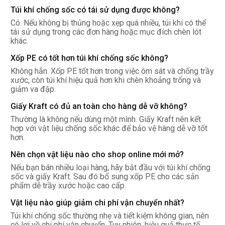
Túi khí chống sốc có tái sử dụng được không?
Có. Nếu không bị thủng hoặc xẹp quá nhiều, túi khí có thể
tái sử dụng trong các đơn hàng hoặc mục đích chèn lót
khác.
Xốp PE có tốt hơn túi khí chống sốc không?
Không hẳn. Xốp PE tốt hơn trong việc ôm sát và chống trầy
xước, còn túi khí hiệu quả hơn khi chèn khoảng trống và
giảm va đập.
Giấy Kraft có đủ an toàn cho hàng dễ vỡ không?
Thường là không nếu dùng một mình. Giấy Kraft nên kết
hợp với vật liệu chống sốc khác để bảo vệ hàng dễ vỡ tốt
hơn.
Nên chọn vật liệu nào cho shop online mới mở?
Nếu bạn bán nhiều loại hàng, hãy bắt đầu với túi khí chống
sốc và giấy Kraft. Sau đó bổ sung xốp PE cho các sản
phẩm dễ trầy xước hoặc cao cấp.
Vật liệu nào giúp giảm chi phí vận chuyển nhất?
Túi khí chống sốc thường nhẹ và tiết kiệm không gian, nên
có lợi về chi phí vận chuyển. Tuy nhiên, hiệu quả thực tế