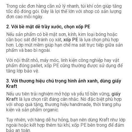
Trong các đơn hàng cần xử lý nhanh, túi khí còn giúp tăng
tốc độ đóng gói. Đây là lợi thế lớn với shop có sản lượng
đơn cao mỗi ngày.
2. Với bề mặt dễ trầy xước, chọn xốp PE
Nếu sản phẩm có bề mặt sơn, kính, kim loại bóng hoặc
cần bọc sát để tránh cọ xát,
xốp PE
là lựa chọn phù hợp
hơn. Lớp mút mềm giúp hạn chế ma sát trực tiếp giữa sản
phẩm và bao bì ngoài.
Với nội thất nhỏ, máy móc, linh kiện công nghiệp hay vật
phẩm đóng pallet, xốp PE cũng thường được sử dụng để
tăng lớp bảo vệ.
3. Với thương hiệu chú trọng hình ảnh xanh, dùng giấy
Kraft
Nếu ưu tiên trải nghiệm mở hộp và yếu tố bền vững,
giấy
Kraft
là lựa chọn rất đáng cân nhắc. Nó đặc biệt phù hợp
với shop quà tặng, thương hiệu handmade, thời trang phụ
kiện và sản phẩm organic.
Tuy nhiên, với hàng dễ hư hỏng, bạn nên dùng Kraft như lớp
ngoài hoặc kết hợp thêm túi khí, xốp PE bên trong để đảm
bảo an toàn.