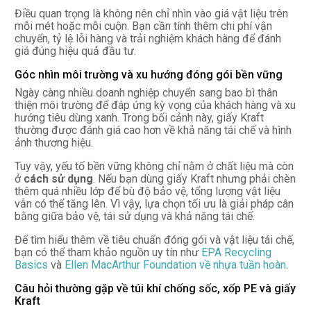
Điều quan trọng là không nên chỉ nhìn vào giá vật liệu trên
mỗi mét hoặc mỗi cuộn. Bạn cần tính thêm chi phí vận
chuyển, tỷ lệ lỗi hàng và trải nghiệm khách hàng để đánh
giá đúng hiệu quả đầu tư.
Góc nhìn môi trường và xu hướng đóng gói bền vững
Ngày càng nhiều doanh nghiệp chuyển sang bao bì thân
thiện môi trường để đáp ứng kỳ vọng của khách hàng và xu
hướng tiêu dùng xanh. Trong bối cảnh này, giấy Kraft
thường được đánh giá cao hơn về khả năng tái chế và hình
ảnh thương hiệu.
Tuy vậy, yếu tố bền vững không chỉ nằm ở chất liệu mà còn
ở
cách sử dụng
. Nếu bạn dùng giấy Kraft nhưng phải chèn
thêm quá nhiều lớp để bù độ bảo vệ, tổng lượng vật liệu
vẫn có thể tăng lên. Vì vậy, lựa chọn tối ưu là giải pháp cân
bằng giữa bảo vệ, tái sử dụng và khả năng tái chế.
Để tìm hiểu thêm về tiêu chuẩn đóng gói và vật liệu tái chế,
bạn có thể tham khảo nguồn uy tín như
EPA Recycling
Basics
và
Ellen MacArthur Foundation về nhựa tuần hoàn
.
Câu hỏi thường gặp về túi khí chống sốc, xốp PE và giấy
Kraft