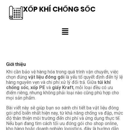
XỐP KHÍ CHỐNG SỐC
Giới thiệu
Khi cần bảo vệ hàng hóa trong quá trình vận chuyển, việc
chọn đúng
vật liệu đóng gói
là yếu tố quyết định đến tỷ lệ
hàng nguyên vẹn và chi phí xử lý đổi trả. Giữa
túi khí
chống sốc
,
xốp PE
và
giấy Kraft
, mỗi loại đều có ưu
điểm riêng, nhưng không phải loại nào cũng phù hợp cho
mọi sản phẩm.
Bài viết này sẽ giúp bạn so sánh chi tiết ba vật liệu đóng
gói phổ biến nhất hiện nay, từ khả năng chống va đập, mức
độ thân thiện môi trường đến chi phí và ứng dụng thực tế.
Nếu bạn đang tìm cách tối ưu đóng gói cho shop online,
kho hàng hoặc doanh nghiệp logistics, đây là hướng dẫn