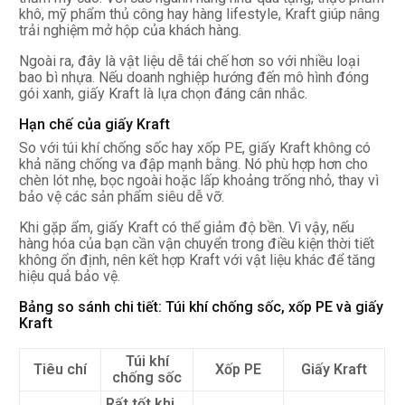
khô, mỹ phẩm thủ công hay hàng lifestyle, Kraft giúp nâng
trải nghiệm mở hộp của khách hàng.
Ngoài ra, đây là vật liệu dễ tái chế hơn so với nhiều loại
bao bì nhựa. Nếu doanh nghiệp hướng đến mô hình đóng
gói xanh, giấy Kraft là lựa chọn đáng cân nhắc.
Hạn chế của giấy Kraft
So với túi khí chống sốc hay xốp PE, giấy Kraft không có
khả năng chống va đập mạnh bằng. Nó phù hợp hơn cho
chèn lót nhẹ, bọc ngoài hoặc lấp khoảng trống nhỏ, thay vì
bảo vệ các sản phẩm siêu dễ vỡ.
Khi gặp ẩm, giấy Kraft có thể giảm độ bền. Vì vậy, nếu
hàng hóa của bạn cần vận chuyển trong điều kiện thời tiết
không ổn định, nên kết hợp Kraft với vật liệu khác để tăng
hiệu quả bảo vệ.
Bảng so sánh chi tiết: Túi khí chống sốc, xốp PE và giấy
Kraft
Túi khí
Tiêu chí
Xốp PE
Giấy Kraft
chống sốc
Rất tốt khi