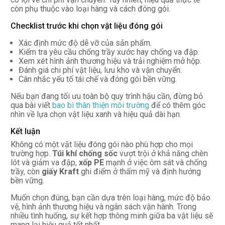
còn phụ thuộc vào loại hàng và cách đóng gói.
Checklist trước khi chọn vật liệu đóng gói
Xác định mức độ dễ vỡ của sản phẩm.
Kiểm tra yêu cầu chống trầy xước hay chống va đập.
Xem xét hình ảnh thương hiệu và trải nghiệm mở hộp.
Đánh giá chi phí vật liệu, lưu kho và vận chuyển.
Cân nhắc yếu tố tái chế và đóng gói bền vững.
Nếu bạn đang tối ưu toàn bộ quy trình hậu cần, đừng bỏ
qua bài viết
bao bì thân thiện môi trường
để có thêm góc
nhìn về lựa chọn vật liệu xanh và hiệu quả dài hạn.
Kết luận
Không có một vật liệu đóng gói nào phù hợp cho mọi
trường hợp.
Túi khí chống sốc
vượt trội ở khả năng chèn
lót và giảm va đập,
xốp PE
mạnh ở việc ôm sát và chống
trầy, còn
giấy Kraft
ghi điểm ở thẩm mỹ và định hướng
bền vững.
Muốn chọn đúng, bạn cần dựa trên loại hàng, mức độ bảo
vệ, hình ảnh thương hiệu và ngân sách vận hành. Trong
nhiều tình huống, sự kết hợp thông minh giữa ba vật liệu sẽ
mang lại hiệu quả tốt nhất.