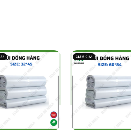
IÁ!
GIẢM GIÁ!