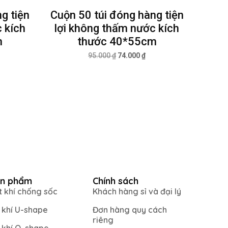
g tiện
Cuộn 50 túi đóng hàng tiện
 kích
lợi không thấm nước kích
m
thước 40*55cm
95.000
₫
74.000
₫
n phẩm
Chính sách
t khí chống sốc
Khách hàng sỉ và đại lý
i khí U-shape
Đơn hàng quy cách
riêng