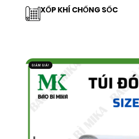
XỐP KHÍ CHỐNG SỐC
GIẢM GIÁ!