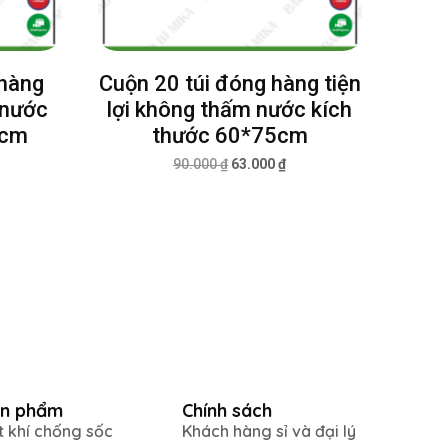
 hàng
Cuộn 20 túi đóng hàng tiện
 nước
lợi không thấm nước kích
0cm
thước 60*75cm
90.000
₫
63.000
₫
n phẩm
Chính sách
t khí chống sốc
Khách hàng sỉ và đại lý