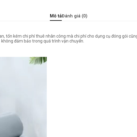
Mô tả
Đánh giá (0)
an, tốn kém chi phí thuê nhân công mà chi phí cho dụng cụ đóng gói cũng
m không đảm bảo trong quá trình vận chuyển.