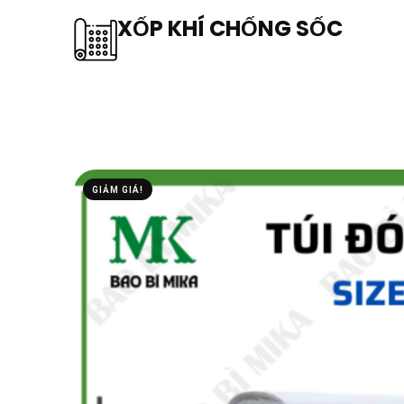
XỐP KHÍ CHỐNG SỐC
GIẢM GIÁ!