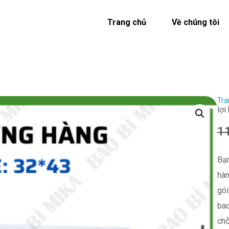
Trang chủ
Về chúng tôi
Tra
lợi
1
Bạn
hàn
gói
bao
chỗ