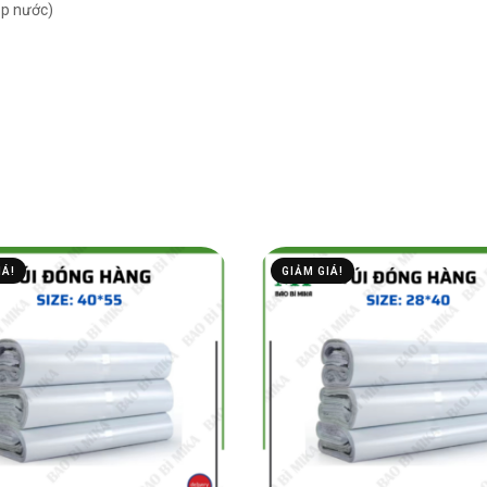
ặp nước)
IÁ!
GIẢM GIÁ!