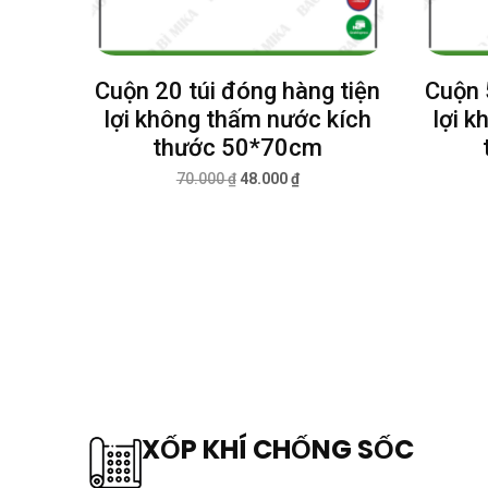
Cuộn 20 túi đóng hàng tiện
Cuộn 
lợi không thấm nước kích
lợi 
thước 50*70cm
70.000
₫
48.000
₫
XỐP KHÍ CHỐNG SỐC