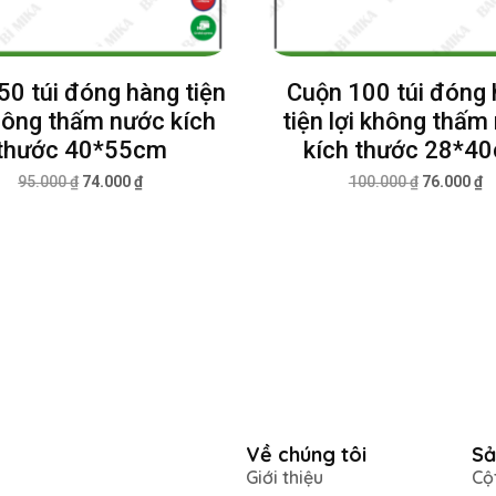
50 túi đóng hàng tiện
Cuộn 100 túi đóng
không thấm nước kích
tiện lợi không thấm
thước 40*55cm
kích thước 28*4
95.000
₫
74.000
₫
100.000
₫
76.000
₫
Về chúng tôi
Sả
Giới thiệu
Cộ