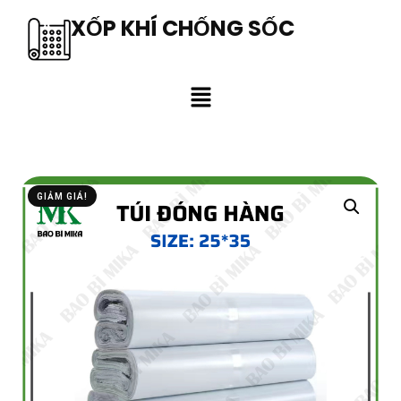
XỐP KHÍ CHỐNG SỐC
GIẢM GIÁ!