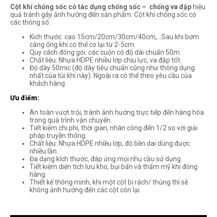
Cột khí chống sốc có tác dụng chống sốc – chống va đập
hiệu
quả tránh gây ảnh hưởng đến sản phẩm. Cột khí chống sốc có
các thông số:
Kich thước: cao 15cm/20cm/30cm/40cm,…Sau khi bơm
căng ống khí có thể co lại từ 2-5cm.
Quy cách đóng gói: các cuộn có độ dài chuẩn 50m.
Chất liệu: Nhựa HDPE nhiều lớp chịu lực, va đập tốt.
Độ dày 50mic (độ dày tiêu chuẩn cũng như thông dụng
nhất của túi khí này). Ngoài ra có thể theo yêu cầu của
khách hàng.
Ưu điểm:
An toàn vượt trội, tránh ảnh hưởng trực tiếp đến hàng hóa
trong quá trình vận chuyển.
Tiết kiệm chi phí, thời gian, nhân công đến 1/2 so với giải
pháp truyền thống.
Chất liệu: Nhựa HDPE nhiều lớp, độ bền dai dùng được
nhiều lần.
Đa dạng kích thước, đáp ứng mọi nhu cầu sử dụng.
Tiết kiệm diện tích lưu kho, bụi bẩn và thẩm mỹ khi đóng
hàng.
Thiết kế thông minh, khi một cột bị rách/ thủng thì sẽ
không ảnh hưởng đến các cột còn lại.