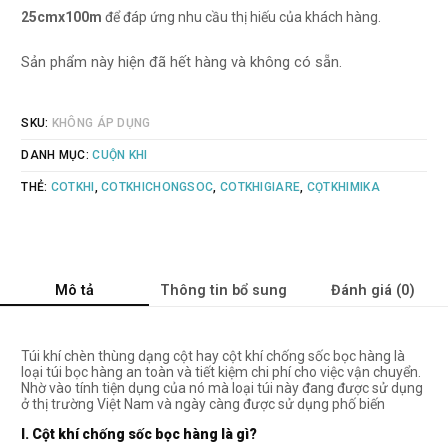
25cmx100m
để đáp ứng nhu cầu thị hiếu của khách hàng.
Sản phẩm này hiện đã hết hàng và không có sẵn.
SKU:
KHÔNG ÁP DỤNG
DANH MỤC:
CUỘN KHI
THẺ:
COTKHI
,
COTKHICHONGSOC
,
COTKHIGIARE
,
CỌTKHIMIKA
Mô tả
Thông tin bổ sung
Đánh giá (0)
Túi khí chèn thùng dạng cột hay cột khí chống sốc bọc hàng là
loại túi bọc hàng an toàn và tiết kiệm chi phí cho việc vận chuyển.
Nhờ vào tính tiện dụng của nó mà loại túi này đang được sử dụng
ở thị trường Việt Nam và ngày càng được sử dụng phố biến
I. Cột khí chống sốc bọc hàng là gì?