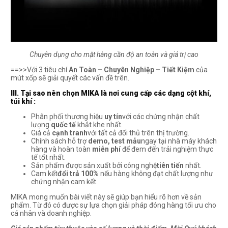
Chuyên dụng cho mặt hàng cần độ an toàn và giá trị cao
==>>Với 3 tiêu chí
An Toàn – Chuyên Nghiệp – Tiết Kiệm
của
mút xốp sẽ giải quyết các vấn đề trên.
III. Tại sao nên chọn MIKA là nơi cung cấp các dạng cột khí,
túi khí :
Phân phối thương hiệu
uy tín
với các chứng nhận chất
lượng
quốc tế
khắt khe nhất.
Giá cả
cạnh tranh
với tất cả đối thủ trên thị trường.
Chính sách hỗ trợ
demo, test mẫu
ngay tại nhà máy khách
hàng và hoàn toàn
miễn phí
để đem đến trải nghiệm thực
tế tốt nhất.
Sản phẩm được sản xuất bởi công nghệ
tiên tiến
nhất.
Cam kết
đổi trả 100%
nếu hàng không đạt chất lượng như
chứng nhận cam kết.
MIKA mong muốn bài viết này sẽ giúp bạn hiểu rõ hơn về sản
phẩm. Từ đó có được sự lựa chọn giải pháp đóng hàng tối ưu cho
cá nhân và doanh nghiệp.