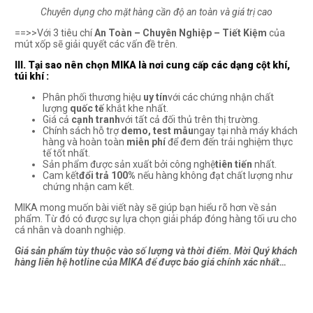
Chuyên dụng cho mặt hàng cần độ an toàn và giá trị cao
==>>Với 3 tiêu chí
An Toàn – Chuyên Nghiệp – Tiết Kiệm
của
mút xốp sẽ giải quyết các vấn đề trên.
III. Tại sao nên chọn MIKA là nơi cung cấp các dạng cột khí,
túi khí :
Phân phối thương hiệu
uy tín
với các chứng nhận chất
lượng
quốc tế
khắt khe nhất.
Giá cả
cạnh tranh
với tất cả đối thủ trên thị trường.
Chính sách hỗ trợ
demo, test mẫu
ngay tại nhà máy khách
hàng và hoàn toàn
miễn phí
để đem đến trải nghiệm thực
tế tốt nhất.
Sản phẩm được sản xuất bởi công nghệ
tiên tiến
nhất.
Cam kết
đổi trả 100%
nếu hàng không đạt chất lượng như
chứng nhận cam kết.
MIKA mong muốn bài viết này sẽ giúp bạn hiểu rõ hơn về sản
phẩm. Từ đó có được sự lựa chọn giải pháp đóng hàng tối ưu cho
cá nhân và doanh nghiệp.
Giá sản phẩm tùy thuộc vào số lượng và thời điểm. Mời Quý khách
hàng liên hệ hotline của MIKA để được báo giá chính xác nhất…