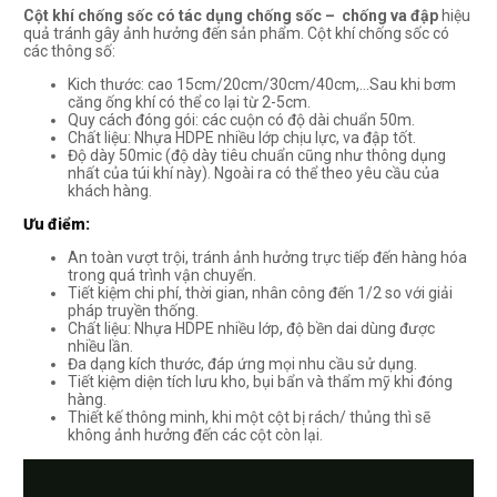
Cột khí chống sốc có tác dụng chống sốc – chống va đập
hiệu
quả tránh gây ảnh hưởng đến sản phẩm. Cột khí chống sốc có
các thông số:
Kich thước: cao 15cm/20cm/30cm/40cm,…Sau khi bơm
căng ống khí có thể co lại từ 2-5cm.
Quy cách đóng gói: các cuộn có độ dài chuẩn 50m.
Chất liệu: Nhựa HDPE nhiều lớp chịu lực, va đập tốt.
Độ dày 50mic (độ dày tiêu chuẩn cũng như thông dụng
nhất của túi khí này). Ngoài ra có thể theo yêu cầu của
khách hàng.
Ưu điểm:
An toàn vượt trội, tránh ảnh hưởng trực tiếp đến hàng hóa
trong quá trình vận chuyển.
Tiết kiệm chi phí, thời gian, nhân công đến 1/2 so với giải
pháp truyền thống.
Chất liệu: Nhựa HDPE nhiều lớp, độ bền dai dùng được
nhiều lần.
Đa dạng kích thước, đáp ứng mọi nhu cầu sử dụng.
Tiết kiệm diện tích lưu kho, bụi bẩn và thẩm mỹ khi đóng
hàng.
Thiết kế thông minh, khi một cột bị rách/ thủng thì sẽ
không ảnh hưởng đến các cột còn lại.