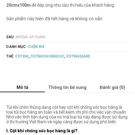
20cmx100m
để đáp ứng nhu cầu thị hiếu của khách hàng.
Sản phẩm này hiện đã hết hàng và không có sẵn.
SKU:
KHÔNG ÁP DỤNG
DANH MỤC:
CUỘN KHI
THẺ:
COTKHI
,
COTKHICHONGSOC
,
COTKHIGIARE
Mô tả
Thông tin bổ sung
Đánh giá (0)
Túi khí chèn thùng dạng cột hay cột khí chống sốc bọc hàng là
loại túi bọc hàng an toàn và tiết kiệm chi phí cho việc vận chuyển.
Nhờ vào tính tiện dụng của nó mà loại túi này đang được sử dụng
ở thị trường Việt Nam và ngày càng được sử dụng phố biến
I. Cột khí chống sốc bọc hàng là gì?