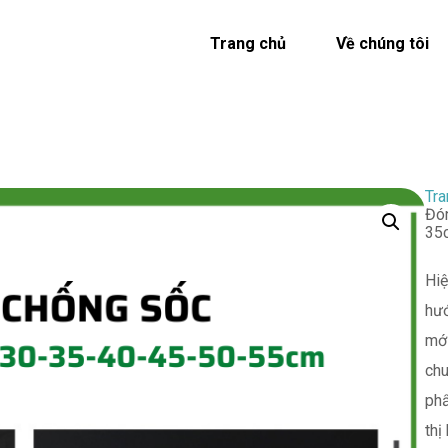
Trang chủ
Về chúng tôi
Tra
Đón
35
Hiệ
hướ
mới
chu
ph
thị