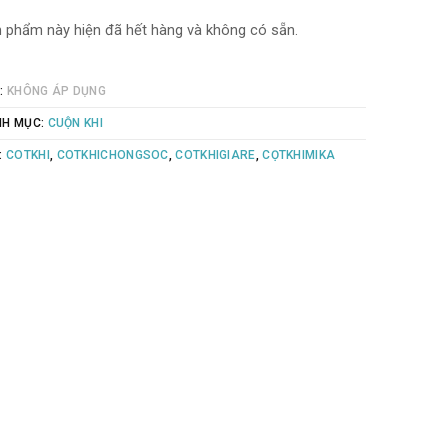
 phẩm này hiện đã hết hàng và không có sẵn.
:
KHÔNG ÁP DỤNG
NH MỤC:
CUỘN KHI
:
COTKHI
,
COTKHICHONGSOC
,
COTKHIGIARE
,
CỌTKHIMIKA