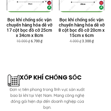
Bọc khí chống sốc vận
Bọc khí chống sốc vận
chuyển hàng hóa dễ vỡ
chuyển hàng hóa dễ vỡ
17 cột bọc đồ cỡ 25cm
8 cột bọc đồ cỡ 20cm x
x 34cm x 8cm
15cm x 6cm
10.000
₫
6.700
₫
4.000
₫
3.300
₫
XỐP KHÍ CHỐNG SỐC
Đơn vị tiên phong trong lĩnh vực sản xuất
bao bì khí tại Việt Nam. Mang công nghệ
đóng gói hiện đại đến doanh nghiệp của
bạn.