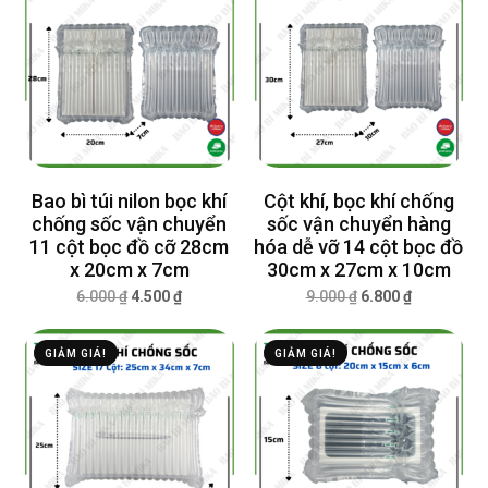
Bao bì túi nilon bọc khí
Cột khí, bọc khí chống
chống sốc vận chuyển
sốc vận chuyển hàng
11 cột bọc đồ cỡ 28cm
hóa dễ vỡ 14 cột bọc đồ
x 20cm x 7cm
30cm x 27cm x 10cm
6.000
₫
4.500
₫
9.000
₫
6.800
₫
GIẢM GIÁ!
GIẢM GIÁ!