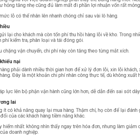
 hư hỏng tăng nhẹ cũng đủ làm mất đi phần lợi nhuận vốn rất mỏng
 mức lỗ có thể nhân lên nhanh chóng chỉ sau vài lô hàng.
chiều
 gửi lại cho khách mà còn tốn phí thu hồi hàng lỗi về kho. Trong nh
phí kiểm tra, phân loại và tái đóng gói.
 chặng vận chuyển, chi phí này còn tăng theo từng mắt xích.
 khiếu nại
ng phải dành nhiều thời gian hơn để xử lý đơn lỗi, xin lỗi khách, 
hàng. Đây là một khoản chi phí nhân công thực tế, dù không xuất h
áp lực lên bộ phận vận hành cũng lớn hơn, dễ dẫn đến sai sót dây
ơng lai
 ít có khả năng quay lại mua hàng. Thậm chí, họ còn để lại đánh 
n đổi của các khách hàng tiềm năng khác.
uy hiểm nhất: không nhìn thấy ngay trên hóa đơn, nhưng làm giảm 
của doanh nghiệp.