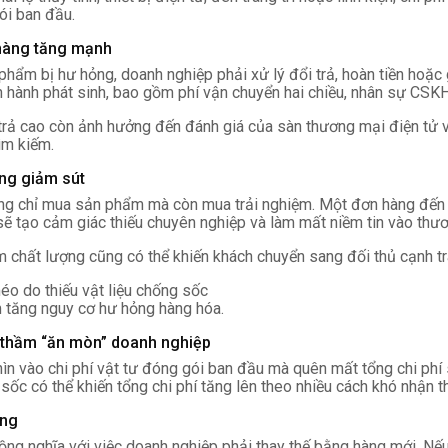
gói ban đầu.
i hàng tăng mạnh
hẩm bị hư hỏng, doanh nghiệp phải xử lý đổi trả, hoàn tiền hoặc 
n hành phát sinh, bao gồm phí vận chuyển hai chiều, nhân sự CSKH,
 trả cao còn ảnh hưởng đến đánh giá của sàn thương mại điện tử v
ìm kiếm.
àng giảm sút
g chỉ mua sản phẩm mà còn mua trải nghiệm. Một đơn hàng đến n
sẽ tạo cảm giác thiếu chuyên nghiệp và làm mất niềm tin vào thươ
m chất lượng cũng có thể khiến khách chuyển sang đối thủ cạnh tr
 tăng nguy cơ hư hỏng hàng hóa.
 thầm “ăn mòn” doanh nghiệp
ìn vào chi phí vật tư đóng gói ban đầu mà quên mất tổng chi phí s
ốc có thể khiến tổng chi phí tăng lên theo nhiều cách khó nhận t
ỏng
g nghĩa với việc doanh nghiệp phải thay thế bằng hàng mới. Nếu