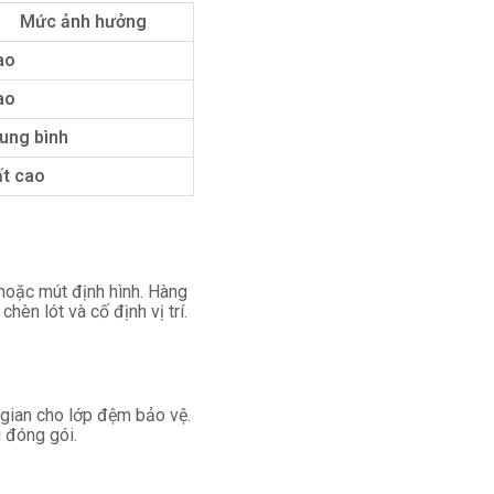
Mức ảnh hưởng
ao
ao
ung bình
ất cao
 hoặc mút định hình. Hàng
hèn lót và cố định vị trí.
 gian cho lớp đệm bảo vệ.
 đóng gói.