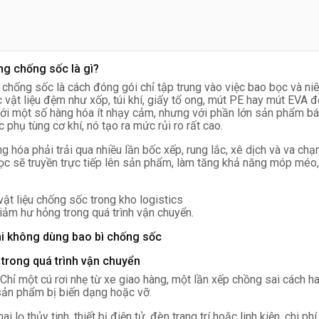
g chống sốc là gì?
chống sốc là cách đóng gói chỉ tập trung vào việc bao bọc và n
vật liệu đệm như xốp, túi khí, giấy tổ ong, mút PE hay mút EVA đ
ới một số hàng hóa ít nhạy cảm, nhưng với phần lớn sản phẩm bán
 phụ tùng cơ khí, nó tạo ra mức rủi ro rất cao.
g hóa phải trải qua nhiều lần bốc xếp, rung lắc, xê dịch và va ch
ọc sẽ truyền trực tiếp lên sản phẩm, làm tăng khả năng móp méo,
iảm hư hỏng trong quá trình vận chuyển.
khi không dùng bao bì chống sốc
trong quá trình vận chuyển
t. Chỉ một cú rơi nhẹ từ xe giao hàng, một lần xếp chồng sai các
sản phẩm bị biến dạng hoặc vỡ.
 lọ thủy tinh, thiết bị điện tử, đèn trang trí hoặc linh kiện, chi phí