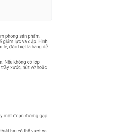
iêm phong sản phẩm,
ể giảm lực va đập. Hình
 lẻ, đặc biệt là hàng dễ
ạm. Nếu không có lớp
 trầy xước, nứt vỡ hoặc
h hay một đoạn đường gập
 thiệt hại có thể vượt xa