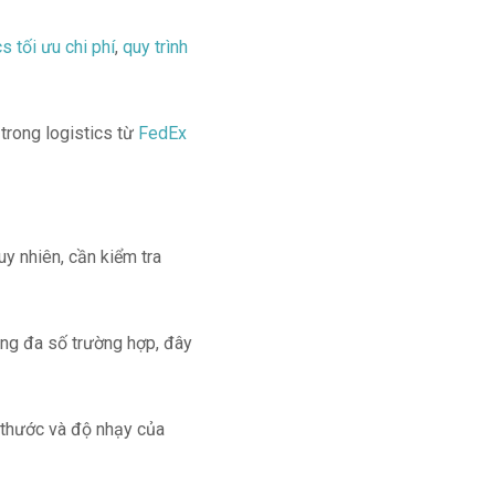
cs tối ưu chi phí
,
quy trình
trong logistics từ
FedEx
uy nhiên, cần kiểm tra
ong đa số trường hợp, đây
h thước và độ nhạy của