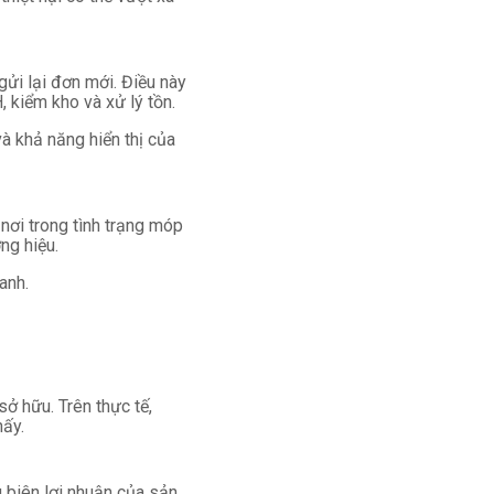
gửi lại đơn mới. Điều này
 kiểm kho và xử lý tồn.
à khả năng hiển thị của
ơi trong tình trạng móp
ng hiệu.
anh.
ở hữu. Trên thực tế,
hấy.
 biên lợi nhuận của sản