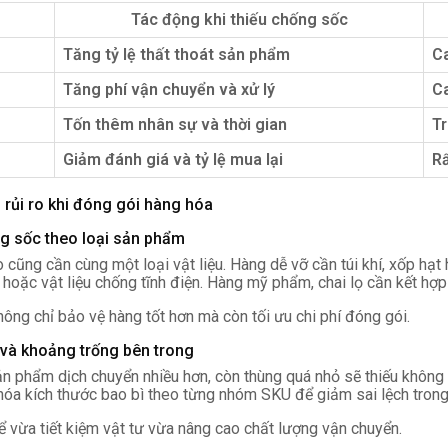
Tác động khi thiếu chống sốc
Tăng tỷ lệ thất thoát sản phẩm
C
Tăng phí vận chuyển và xử lý
C
Tốn thêm nhân sự và thời gian
Tr
Giảm đánh giá và tỷ lệ mua lại
R
m rủi ro khi đóng gói hàng hóa
ng sốc theo loại sản phẩm
ũng cần cùng một loại vật liệu. Hàng dễ vỡ cần túi khí, xốp hạt
hoặc vật liệu chống tĩnh điện. Hàng mỹ phẩm, chai lọ cần kết hợp c
hông chỉ bảo vệ hàng tốt hơn mà còn tối ưu chi phí đóng gói.
 và khoảng trống bên trong
ản phẩm dịch chuyển nhiều hơn, còn thùng quá nhỏ sẽ thiếu không
óa kích thước bao bì theo từng nhóm SKU để giảm sai lệch trong
ể vừa tiết kiệm vật tư vừa nâng cao chất lượng vận chuyển.