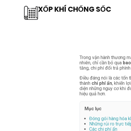
XỐP KHÍ CHỐNG SỐC
Trong vận hành thương m
nhiên, chỉ cần bỏ qua
bao
tăng, chi phí đổi trả phìn
Điều đáng nói là các tổn 
thành
chi phí ẩn
, khiến l
diện những nguy cơ khi đó
hiệu quả hơn.
Mục lục
Đóng gói hàng hóa k
Những rủi ro trực tiế
Các chi phí ẩn