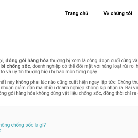
Trang chủ
Về chúng tôi
ại,
đóng gói hàng hóa
thường bị xem là công đoạn cuối cùng và 
 bì chống sốc
, doanh nghiệp có thể đối mặt với hàng loạt rủi ro: 
h to và uy tín thương hiệu bị bào mòn từng ngày.
thất này không phải lúc nào cũng xuất hiện ngay lập tức. Chúng t
ợi nhuận giảm dần mà nhiều doanh nghiệp không kịp nhận ra. Bài vi
ng gói hàng hóa không dùng vật liệu chống sốc, đồng thời chỉ ra 
hông chống sốc là gì?
p