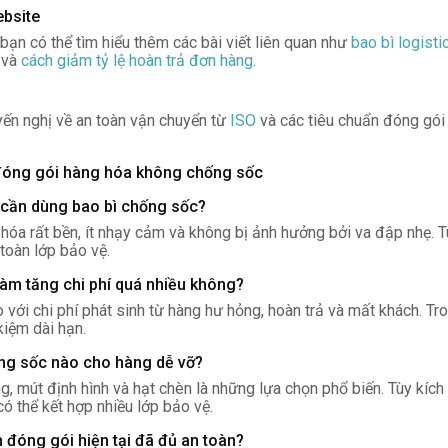
ebsite
 bạn có thể tìm hiểu thêm các bài viết liên quan như
bao bì logisti
và
cách giảm tỷ lệ hoàn trả đơn hàng
.
ến nghị về an toàn vận chuyển từ
ISO
và các tiêu chuẩn đóng gói 
đóng gói hàng hóa không chống sốc
 cần dùng bao bì chống sốc?
hóa rất bền, ít nhạy cảm và không bị ảnh hưởng bởi va đập nhẹ. T
 toàn lớp bảo vệ.
làm tăng chi phí quá nhiều không?
với chi phí phát sinh từ hàng hư hỏng, hoàn trả và mất khách. Tr
kiệm dài hạn.
ống sốc nào cho hàng dễ vỡ?
ong, mút định hình và hạt chèn là những lựa chọn phổ biến. Tùy kíc
ó thể kết hợp nhiều lớp bảo vệ.
h đóng gói hiện tại đã đủ an toàn?