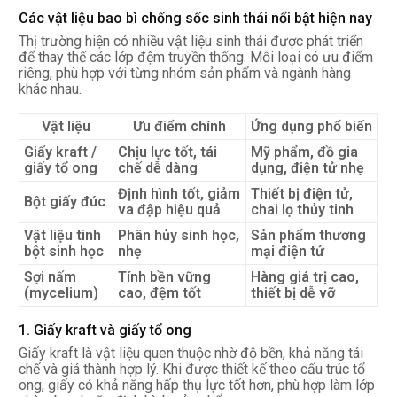
Các vật liệu bao bì chống sốc sinh thái nổi bật hiện nay
Thị trường hiện có nhiều vật liệu sinh thái được phát triển
để thay thế các lớp đệm truyền thống. Mỗi loại có ưu điểm
riêng, phù hợp với từng nhóm sản phẩm và ngành hàng
khác nhau.
Vật liệu
Ưu điểm chính
Ứng dụng phổ biến
Giấy kraft /
Chịu lực tốt, tái
Mỹ phẩm, đồ gia
giấy tổ ong
chế dễ dàng
dụng, điện tử nhẹ
Định hình tốt, giảm
Thiết bị điện tử,
Bột giấy đúc
va đập hiệu quả
chai lọ thủy tinh
Vật liệu tinh
Phân hủy sinh học,
Sản phẩm thương
bột sinh học
nhẹ
mại điện tử
Sợi nấm
Tính bền vững
Hàng giá trị cao,
(mycelium)
cao, đệm tốt
thiết bị dễ vỡ
1. Giấy kraft và giấy tổ ong
Giấy kraft là vật liệu quen thuộc nhờ độ bền, khả năng tái
chế và giá thành hợp lý. Khi được thiết kế theo cấu trúc tổ
ong, giấy có khả năng hấp thụ lực tốt hơn, phù hợp làm lớp