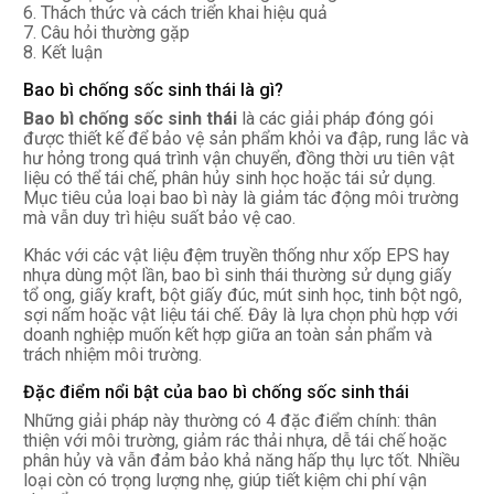
6. Thách thức và cách triển khai hiệu quả
7. Câu hỏi thường gặp
8. Kết luận
Bao bì chống sốc sinh thái là gì?
Bao bì chống sốc sinh thái
là các giải pháp đóng gói
được thiết kế để bảo vệ sản phẩm khỏi va đập, rung lắc và
hư hỏng trong quá trình vận chuyển, đồng thời ưu tiên vật
liệu có thể tái chế, phân hủy sinh học hoặc tái sử dụng.
Mục tiêu của loại bao bì này là giảm tác động môi trường
mà vẫn duy trì hiệu suất bảo vệ cao.
Khác với các vật liệu đệm truyền thống như xốp EPS hay
nhựa dùng một lần, bao bì sinh thái thường sử dụng giấy
tổ ong, giấy kraft, bột giấy đúc, mút sinh học, tinh bột ngô,
sợi nấm hoặc vật liệu tái chế. Đây là lựa chọn phù hợp với
doanh nghiệp muốn kết hợp giữa an toàn sản phẩm và
trách nhiệm môi trường.
Đặc điểm nổi bật của bao bì chống sốc sinh thái
Những giải pháp này thường có 4 đặc điểm chính: thân
thiện với môi trường, giảm rác thải nhựa, dễ tái chế hoặc
phân hủy và vẫn đảm bảo khả năng hấp thụ lực tốt. Nhiều
loại còn có trọng lượng nhẹ, giúp tiết kiệm chi phí vận