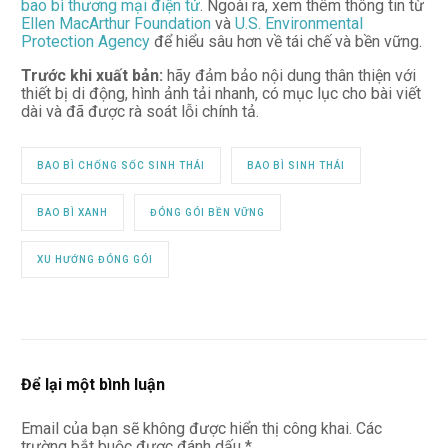
bao bì thương mại điện tử
. Ngoài ra, xem thêm thông tin từ
Ellen MacArthur Foundation
và
U.S. Environmental
Protection Agency
để hiểu sâu hơn về tái chế và bền vững.
Trước khi xuất bản:
hãy đảm bảo nội dung thân thiện với
thiết bị di động, hình ảnh tải nhanh, có mục lục cho bài viết
dài và đã được rà soát lỗi chính tả.
BAO BÌ CHỐNG SỐC SINH THÁI
BAO BÌ SINH THÁI
BAO BÌ XANH
ĐÓNG GÓI BỀN VỮNG
XU HƯỚNG ĐÓNG GÓI
Để lại một bình luận
Email của bạn sẽ không được hiển thị công khai.
Các
trường bắt buộc được đánh dấu
*