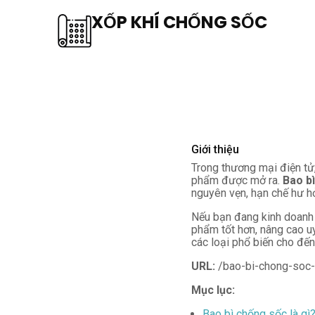
XỐP KHÍ CHỐNG SỐC
Giới thiệu
Trong thương mại điện tử
phẩm được mở ra.
Bao b
nguyên vẹn, hạn chế hư hỏ
Nếu bạn đang kinh doanh o
phẩm tốt hơn, nâng cao uy 
các loại phổ biến cho đế
URL:
/bao-bi-chong-soc-
Mục lục:
Bao bì chống sốc là gì