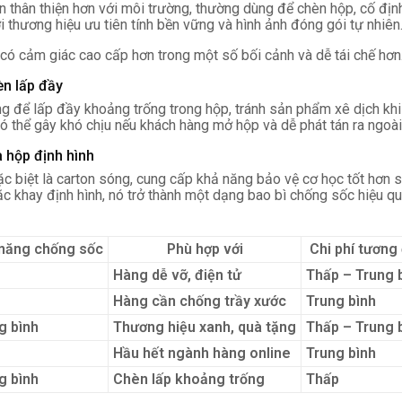
ọn thân thiện hơn với môi trường, thường dùng để chèn hộp, cố đị
 thương hiệu ưu tiên tính bền vững và hình ảnh đóng gói tự nhiên
t có cảm giác cao cấp hơn trong một số bối cảnh và dễ tái chế hơn
èn lấp đầy
 để lấp đầy khoảng trống trong hộp, tránh sản phẩm xê dịch khi 
có thể gây khó chịu nếu khách hàng mở hộp và dễ phát tán ra ngoài
 hộp định hình
ặc biệt là carton sóng, cung cấp khả năng bảo vệ cơ học tốt hơn 
ặc khay định hình, nó trở thành một dạng bao bì chống sốc hiệu 
năng chống sốc
Phù hợp với
Chi phí tương 
Hàng dễ vỡ, điện tử
Thấp – Trung 
Hàng cần chống trầy xước
Trung bình
g bình
Thương hiệu xanh, quà tặng
Thấp – Trung 
Hầu hết ngành hàng online
Trung bình
g bình
Chèn lấp khoảng trống
Thấp