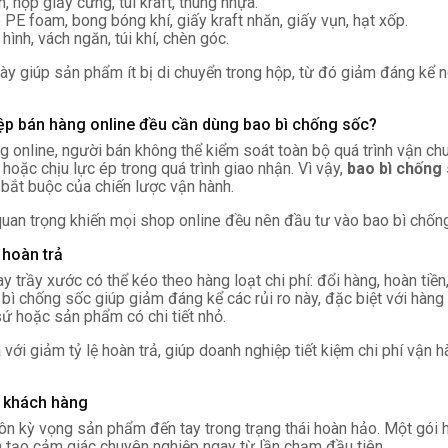
, hộp giấy cứng, túi kraft, thùng nhựa.
PE foam, bong bóng khí, giấy kraft nhăn, giấy vụn, hạt xốp.
hình, vách ngăn, túi khí, chèn góc.
ày giúp sản phẩm ít bị di chuyển trong hộp, từ đó giảm đáng kể 
ệp bán hàng online đều cần dùng bao bì chống sốc?
 online, người bán không thể kiểm soát toàn bộ quá trình vận chu
t hoặc chịu lực ép trong quá trình giao nhận. Vì vậy,
bao bì chống
bắt buộc của chiến lược vận hành.
quan trọng khiến mọi shop online đều nên đầu tư vào bao bì chốn
 hoàn trả
trầy xước có thể kéo theo hàng loạt chi phí: đổi hàng, hoàn tiền,
 bì chống sốc giúp giảm đáng kể các rủi ro này, đặc biệt với hàng
sứ hoặc sản phẩm có chi tiết nhỏ.
ới giảm tỷ lệ hoàn trả, giúp doanh nghiệp tiết kiệm chi phí vận hàn
m khách hàng
ôn kỳ vọng sản phẩm đến tay trong trạng thái hoàn hảo. Một gói
n tạo cảm giác chuyên nghiệp ngay từ lần chạm đầu tiên.