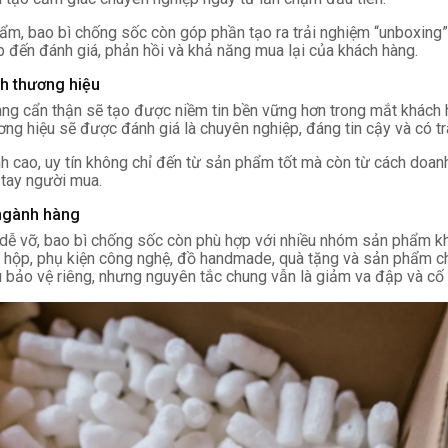
ẩm, bao bì chống sốc còn góp phần tạo ra trải nghiệm “unboxing” 
p đến đánh giá, phản hồi và khả năng mua lại của khách hàng.
nh thương hiệu
ng cẩn thận sẽ tạo được niềm tin bền vững hơn trong mắt khách 
ng hiệu sẽ được đánh giá là chuyên nghiệp, đáng tin cậy và có tr
nh cao, uy tín không chỉ đến từ sản phẩm tốt mà còn từ cách doa
tay người mua.
 ngành hàng
dễ vỡ, bao bì chống sốc còn phù hợp với nhiều nhóm sản phẩm kh
 hộp, phụ kiện công nghệ, đồ handmade, quà tặng và sản phẩm c
 bảo vệ riêng, nhưng nguyên tắc chung vẫn là giảm va đập và cố 