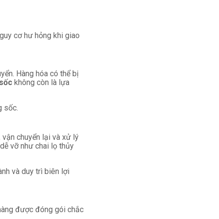
nguy cơ hư hỏng khi giao
yển. Hàng hóa có thể bị
 sốc
không còn là lựa
g sốc.
 vận chuyển lại và xử lý
 dễ vỡ như chai lọ thủy
h và duy trì biên lợi
 hàng được đóng gói chắc