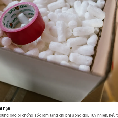
ài hạn
ùng bao bì chống sốc làm tăng chi phí đóng gói. Tuy nhiên, nếu tí