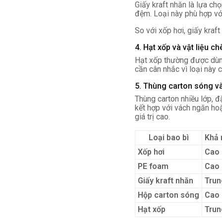
Giấy kraft nhăn là lựa ch
đệm. Loại này phù hợp với
So với xốp hơi, giấy kraf
4. Hạt xốp và vật liệu ch
Hạt xốp thường được dùng
cần cân nhắc vì loại này 
5. Thùng carton sóng và
Thùng carton nhiều lớp, đ
kết hợp với vách ngăn ho
giá trị cao.
Loại bao bì
Khả 
Xốp hơi
Cao
PE foam
Cao
Giấy kraft nhăn
Trun
Hộp carton sóng
Cao
Hạt xốp
Trun