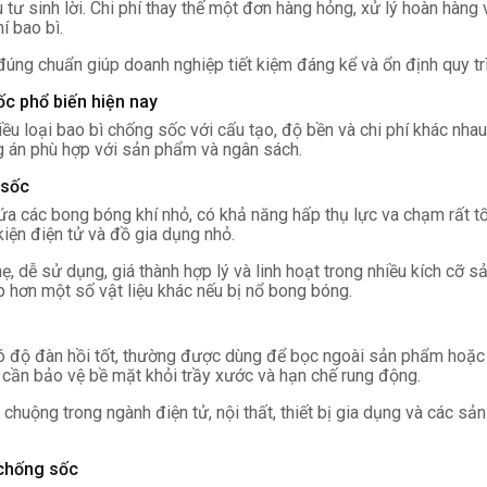
u tư sinh lời. Chi phí thay thế một đơn hàng hỏng, xử lý hoàn hàng
í bao bì.
 đúng chuẩn giúp doanh nghiệp tiết kiệm đáng kể và ổn định quy tr
ốc phổ biến hiện nay
iều loại bao bì chống sốc với cấu tạo, độ bền và chi phí khác nhau.
 án phù hợp với sản phẩm và ngân sách.
 sốc
chứa các bong bóng khí nhỏ, có khả năng hấp thụ lực va chạm rất tố
kiện điện tử và đồ gia dụng nhỏ.
ẹ, dễ sử dụng, giá thành hợp lý và linh hoạt trong nhiều kích cỡ
p hơn một số vật liệu khác nếu bị nổ bong bóng.
có độ đàn hồi tốt, thường được dùng để bọc ngoài sản phẩm hoặc 
 cần bảo vệ bề mặt khỏi trầy xước và hạn chế rung động.
huộng trong ngành điện tử, nội thất, thiết bị gia dụng và các s
 chống sốc