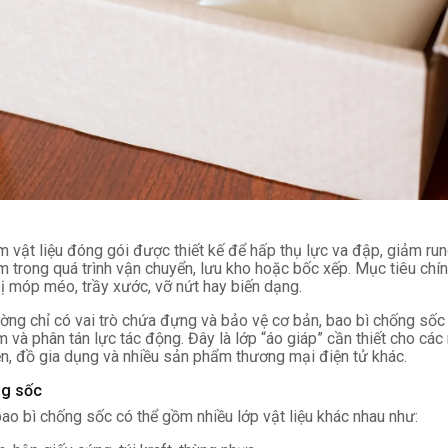
 vật liệu đóng gói được thiết kế để hấp thụ lực va đập, giảm run
 trong quá trình vận chuyển, lưu kho hoặc bốc xếp. Mục tiêu chính
ị móp méo, trầy xước, vỡ nứt hay biến dạng.
ường chỉ có vai trò chứa đựng và bảo vệ cơ bản, bao bì chống sốc
 và phân tán lực tác động. Đây là lớp “áo giáp” cần thiết cho các 
ện, đồ gia dụng và nhiều sản phẩm thương mại điện tử khác.
ng sốc
ao bì chống sốc có thể gồm nhiều lớp vật liệu khác nhau như: