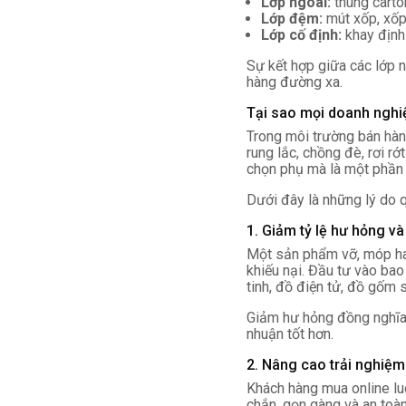
Lớp ngoài:
thùng carton
Lớp đệm:
mút xốp, xốp 
Lớp cố định:
khay định 
Sự kết hợp giữa các lớp n
hàng đường xa.
Tại sao mọi doanh nghi
Trong môi trường bán hàng
rung lắc, chồng đè, rơi rớ
chọn phụ mà là một phần 
Dưới đây là những lý do 
1. Giảm tỷ lệ hư hỏng và
Một sản phẩm vỡ, móp hay 
khiếu nại. Đầu tư vào bao
tinh, đồ điện tử, đồ gốm 
Giảm hư hỏng đồng nghĩa v
nhuận tốt hơn.
2. Nâng cao trải nghiệ
Khách hàng mua online lu
chắn, gọn gàng và an toà