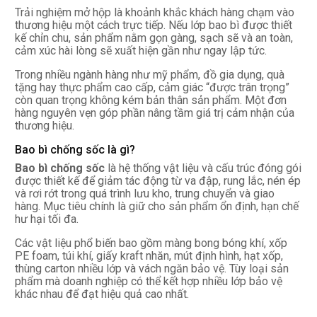
Trải nghiệm mở hộp là khoảnh khắc khách hàng chạm vào
thương hiệu một cách trực tiếp. Nếu lớp bao bì được thiết
kế chỉn chu, sản phẩm nằm gọn gàng, sạch sẽ và an toàn,
cảm xúc hài lòng sẽ xuất hiện gần như ngay lập tức.
Trong nhiều ngành hàng như mỹ phẩm, đồ gia dụng, quà
tặng hay thực phẩm cao cấp, cảm giác “được trân trọng”
còn quan trọng không kém bản thân sản phẩm. Một đơn
hàng nguyên vẹn góp phần nâng tầm giá trị cảm nhận của
thương hiệu.
Bao bì chống sốc là gì?
Bao bì chống sốc
là hệ thống vật liệu và cấu trúc đóng gói
được thiết kế để giảm tác động từ va đập, rung lắc, nén ép
và rơi rớt trong quá trình lưu kho, trung chuyển và giao
hàng. Mục tiêu chính là giữ cho sản phẩm ổn định, hạn chế
hư hại tối đa.
Các vật liệu phổ biến bao gồm màng bong bóng khí, xốp
PE foam, túi khí, giấy kraft nhăn, mút định hình, hạt xốp,
thùng carton nhiều lớp và vách ngăn bảo vệ. Tùy loại sản
phẩm mà doanh nghiệp có thể kết hợp nhiều lớp bảo vệ
khác nhau để đạt hiệu quả cao nhất.