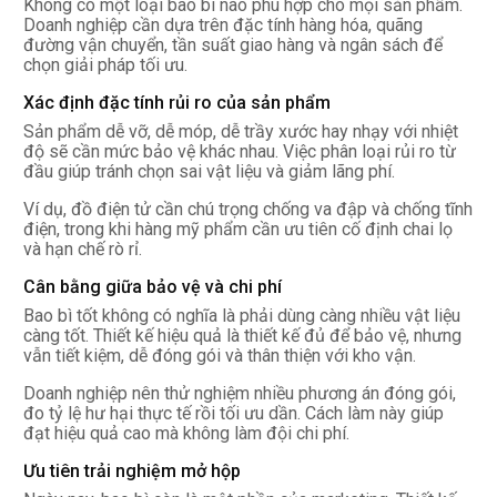
Không có một loại bao bì nào phù hợp cho mọi sản phẩm.
Doanh nghiệp cần dựa trên đặc tính hàng hóa, quãng
đường vận chuyển, tần suất giao hàng và ngân sách để
chọn giải pháp tối ưu.
Xác định đặc tính rủi ro của sản phẩm
Sản phẩm dễ vỡ, dễ móp, dễ trầy xước hay nhạy với nhiệt
độ sẽ cần mức bảo vệ khác nhau. Việc phân loại rủi ro từ
đầu giúp tránh chọn sai vật liệu và giảm lãng phí.
Ví dụ, đồ điện tử cần chú trọng chống va đập và chống tĩnh
điện, trong khi hàng mỹ phẩm cần ưu tiên cố định chai lọ
và hạn chế rò rỉ.
Cân bằng giữa bảo vệ và chi phí
Bao bì tốt không có nghĩa là phải dùng càng nhiều vật liệu
càng tốt. Thiết kế hiệu quả là thiết kế đủ để bảo vệ, nhưng
vẫn tiết kiệm, dễ đóng gói và thân thiện với kho vận.
Doanh nghiệp nên thử nghiệm nhiều phương án đóng gói,
đo tỷ lệ hư hại thực tế rồi tối ưu dần. Cách làm này giúp
đạt hiệu quả cao mà không làm đội chi phí.
Ưu tiên trải nghiệm mở hộp