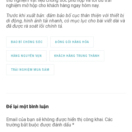
thử nghiệm vật liệu chống sốc phù hợp và tối ưu trải
nghiệm mở hộp cho khách hàng ngay hôm nay.
Trước khi xuất bản: đảm bảo bố cục thân thiện với thiết bị
di động, hình ảnh tải nhanh, có mục lục cho bài viết dài và
đã được rà soát lỗi chính tả.
BAO BÌ CHỐNG SỐC
ĐÓNG GÓI HÀNG HÓA
HÀNG NGUYÊN VẸN
KHÁCH HÀNG TRUNG THÀNH
TRẢI NGHIỆM MUA SẮM
Để lại một bình luận
Email của bạn sẽ không được hiển thị công khai.
Các
trường bắt buộc được đánh dấu
*