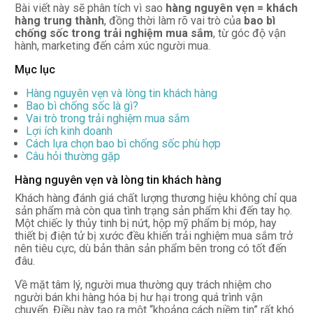
Bài viết này sẽ phân tích vì sao
hàng nguyên vẹn = khách
hàng trung thành
, đồng thời làm rõ vai trò của
bao bì
chống sốc trong trải nghiệm mua sắm
, từ góc độ vận
hành, marketing đến cảm xúc người mua.
Mục lục
Hàng nguyên vẹn và lòng tin khách hàng
Bao bì chống sốc là gì?
Vai trò trong trải nghiệm mua sắm
Lợi ích kinh doanh
Cách lựa chọn bao bì chống sốc phù hợp
Câu hỏi thường gặp
Hàng nguyên vẹn và lòng tin khách hàng
Khách hàng đánh giá chất lượng thương hiệu không chỉ qua
sản phẩm mà còn qua tình trạng sản phẩm khi đến tay họ.
Một chiếc ly thủy tinh bị nứt, hộp mỹ phẩm bị móp, hay
thiết bị điện tử bị xước đều khiến trải nghiệm mua sắm trở
nên tiêu cực, dù bản thân sản phẩm bên trong có tốt đến
đâu.
Về mặt tâm lý, người mua thường quy trách nhiệm cho
người bán khi hàng hóa bị hư hại trong quá trình vận
chuyển. Điều này tạo ra một “khoảng cách niềm tin” rất khó