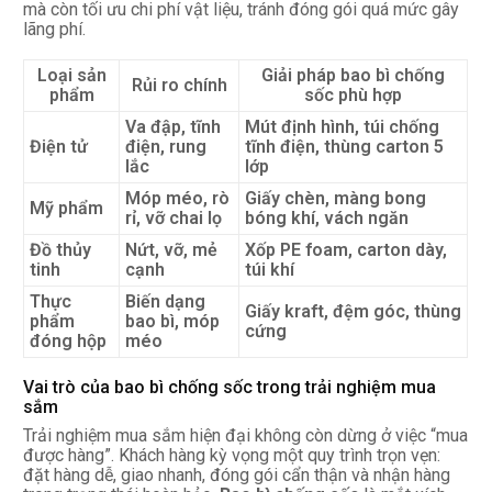
mà còn tối ưu chi phí vật liệu, tránh đóng gói quá mức gây
lãng phí.
Loại sản
Giải pháp bao bì chống
Rủi ro chính
phẩm
sốc phù hợp
Va đập, tĩnh
Mút định hình, túi chống
Điện tử
điện, rung
tĩnh điện, thùng carton 5
lắc
lớp
Móp méo, rò
Giấy chèn, màng bong
Mỹ phẩm
rỉ, vỡ chai lọ
bóng khí, vách ngăn
Đồ thủy
Nứt, vỡ, mẻ
Xốp PE foam, carton dày,
tinh
cạnh
túi khí
Thực
Biến dạng
Giấy kraft, đệm góc, thùng
phẩm
bao bì, móp
cứng
đóng hộp
méo
Vai trò của bao bì chống sốc trong trải nghiệm mua
sắm
Trải nghiệm mua sắm hiện đại không còn dừng ở việc “mua
được hàng”. Khách hàng kỳ vọng một quy trình trọn vẹn:
đặt hàng dễ, giao nhanh, đóng gói cẩn thận và nhận hàng