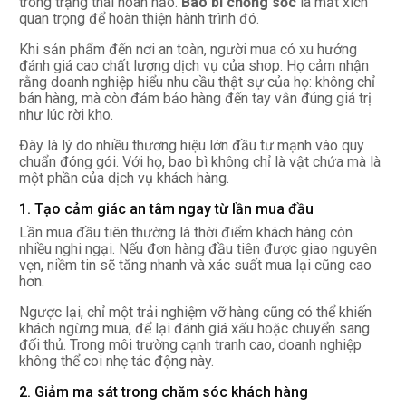
trong trạng thái hoàn hảo.
Bao bì chống sốc
là mắt xích
quan trọng để hoàn thiện hành trình đó.
Khi sản phẩm đến nơi an toàn, người mua có xu hướng
đánh giá cao chất lượng dịch vụ của shop. Họ cảm nhận
rằng doanh nghiệp hiểu nhu cầu thật sự của họ: không chỉ
bán hàng, mà còn đảm bảo hàng đến tay vẫn đúng giá trị
như lúc rời kho.
Đây là lý do nhiều thương hiệu lớn đầu tư mạnh vào quy
chuẩn đóng gói. Với họ, bao bì không chỉ là vật chứa mà là
một phần của dịch vụ khách hàng.
1. Tạo cảm giác an tâm ngay từ lần mua đầu
Lần mua đầu tiên thường là thời điểm khách hàng còn
nhiều nghi ngại. Nếu đơn hàng đầu tiên được giao nguyên
vẹn, niềm tin sẽ tăng nhanh và xác suất mua lại cũng cao
hơn.
Ngược lại, chỉ một trải nghiệm vỡ hàng cũng có thể khiến
khách ngừng mua, để lại đánh giá xấu hoặc chuyển sang
đối thủ. Trong môi trường cạnh tranh cao, doanh nghiệp
không thể coi nhẹ tác động này.
2. Giảm ma sát trong chăm sóc khách hàng