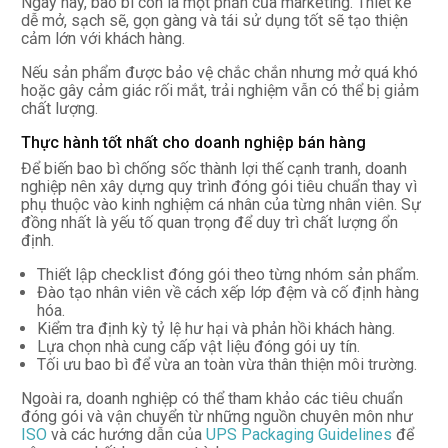
Ngày nay, bao bì còn là một phần của marketing. Thiết kế
dễ mở, sạch sẽ, gọn gàng và tái sử dụng tốt sẽ tạo thiện
cảm lớn với khách hàng.
Nếu sản phẩm được bảo vệ chắc chắn nhưng mở quá khó
hoặc gây cảm giác rối mắt, trải nghiệm vẫn có thể bị giảm
chất lượng.
Thực hành tốt nhất cho doanh nghiệp bán hàng
Để biến bao bì chống sốc thành lợi thế cạnh tranh, doanh
nghiệp nên xây dựng quy trình đóng gói tiêu chuẩn thay vì
phụ thuộc vào kinh nghiệm cá nhân của từng nhân viên. Sự
đồng nhất là yếu tố quan trọng để duy trì chất lượng ổn
định.
Thiết lập checklist đóng gói theo từng nhóm sản phẩm.
Đào tạo nhân viên về cách xếp lớp đệm và cố định hàng
hóa.
Kiểm tra định kỳ tỷ lệ hư hại và phản hồi khách hàng.
Lựa chọn nhà cung cấp vật liệu đóng gói uy tín.
Tối ưu bao bì để vừa an toàn vừa thân thiện môi trường.
Ngoài ra, doanh nghiệp có thể tham khảo các tiêu chuẩn
đóng gói và vận chuyển từ những nguồn chuyên môn như
ISO
và các hướng dẫn của
UPS Packaging Guidelines
để