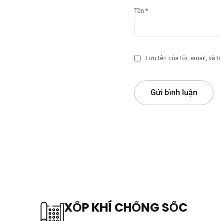
Tên
*
Lưu tên của tôi, email, và t
XỐP KHÍ CHỐNG SỐC