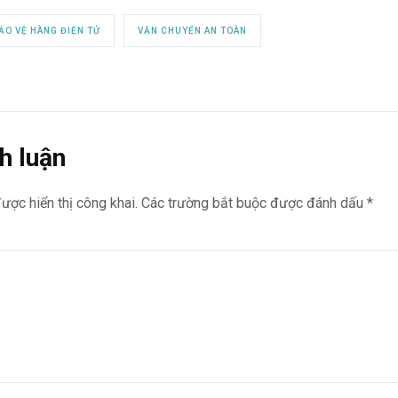
ẢO VỆ HÀNG ĐIỆN TỬ
VẬN CHUYỂN AN TOÀN
h luận
ược hiển thị công khai.
Các trường bắt buộc được đánh dấu
*