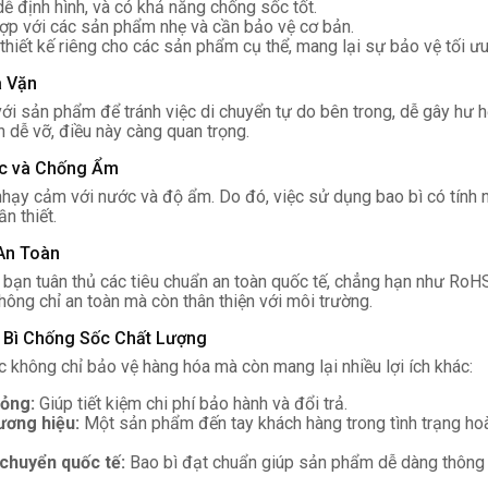
ễ định hình, và có khả năng chống sốc tốt.
ợp với các sản phẩm nhẹ và cần bảo vệ cơ bản.
hiết kế riêng cho các sản phẩm cụ thể, mang lại sự bảo vệ tối ưu
a Vặn
ới sản phẩm để tránh việc di chuyển tự do bên trong, dễ gây hư h
iện dễ vỡ, điều này càng quan trọng.
ớc và Chống Ẩm
ất nhạy cảm với nước và độ ẩm. Do đó, việc sử dụng bao bì có tín
n thiết.
An Toàn
bạn tuân thủ các tiêu chuẩn an toàn quốc tế, chẳng hạn như Ro
ông chỉ an toàn mà còn thân thiện với môi trường.
o Bì Chống Sốc Chất Lượng
 không chỉ bảo vệ hàng hóa mà còn mang lại nhiều lợi ích khác:
hỏng:
Giúp tiết kiệm chi phí bảo hành và đổi trả.
ương hiệu:
Một sản phẩm đến tay khách hàng trong tình trạng hoà
chuyển quốc tế:
Bao bì đạt chuẩn giúp sản phẩm dễ dàng thông