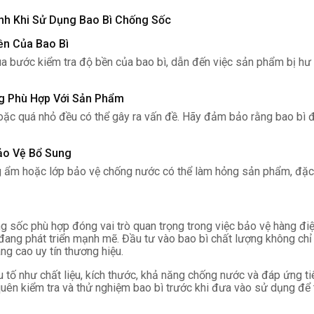
nh Khi Sử Dụng Bao Bì Chống Sốc
ền Của Bao Bì
a bước kiểm tra độ bền của bao bì, dẫn đến việc sản phẩm bị hư
ng Phù Hợp Với Sản Phẩm
oặc quá nhỏ đều có thể gây ra vấn đề. Hãy đảm bảo rằng bao bì đ
ảo Vệ Bổ Sung
ẩm hoặc lớp bảo vệ chống nước có thể làm hỏng sản phẩm, đặc bi
g sốc phù hợp đóng vai trò quan trọng trong việc bảo vệ hàng điện
đang phát triển mạnh mẽ. Đầu tư vào bao bì chất lượng không ch
g cao uy tín thương hiệu.
 tố như chất liệu, kích thước, khả năng chống nước và đáp ứng ti
uên kiểm tra và thử nghiệm bao bì trước khi đưa vào sử dụng để t