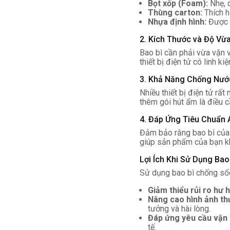
Bọt xốp (Foam):
Nhẹ, d
Thùng carton:
Thích h
Nhựa định hình:
Được t
2. Kích Thước và Độ Vừ
Bao bì cần phải vừa vặn v
thiết bị điện tử có linh k
3. Khả Năng Chống Nư
Nhiều thiết bị điện tử r
thêm gói hút ẩm là điều cầ
4. Đáp Ứng Tiêu Chuẩn 
Đảm bảo rằng bao bì của 
giúp sản phẩm của bạn kh
Lợi Ích Khi Sử Dụng Ba
Sử dụng bao bì chống sốc
Giảm thiểu rủi ro hư 
Nâng cao hình ảnh th
tưởng và hài lòng.
Đáp ứng yêu cầu vận 
tế.