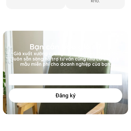
kho.
Bạn cần báo giá sỉ?
Giá xuất xưởng cực kỳ cạnh tranh và chúng tôi
luôn sẵn sàng hỗ trợ tư vấn cũng như có thể gửi
mẫu miễn phí cho doanh nghiệp của bạn.
Đăng ký