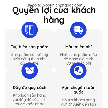
Chỉ có tại xopkhichongsoc.com
Quyền lợi của khách
hàng
Tuỳ biến sản phẩm
Mẫu miễn phí
Sản phẩm có thể tuỳ
Nhận sản phẩm mẫu
biến riêng theo nhu
để đánh giá chất
cầu cụ thể.
lượng miễn phí.
Đầy đủ quy cách
Vận chuyển toàn
quốc
Kho luôn sẵn hàng
với đầy đủ các kích
Hỗ trợ khách hàng
thước khác nhau.
vận chuyển đến tận