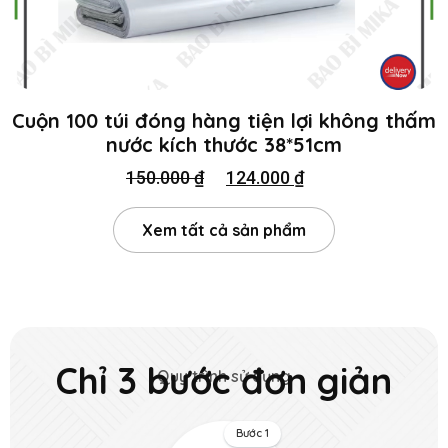
Cuộn 100 túi đóng hàng tiện lợi không thấm
nước kích thước 38*51cm
150.000
₫
124.000
₫
Xem tất cả sản phẩm
Chỉ 3 bước đơn giản
Quy trình sử dụng
Bước 1