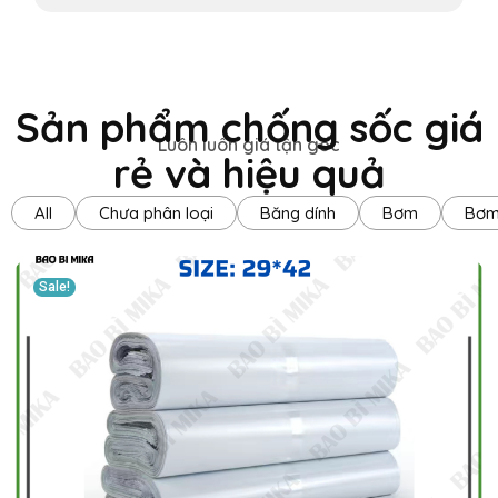
Sản phẩm chống sốc giá
Luôn luôn giá tận gốc
rẻ và hiệu quả
All
Chưa phân loại
Băng dính
Bơm
Bơm
Sale!