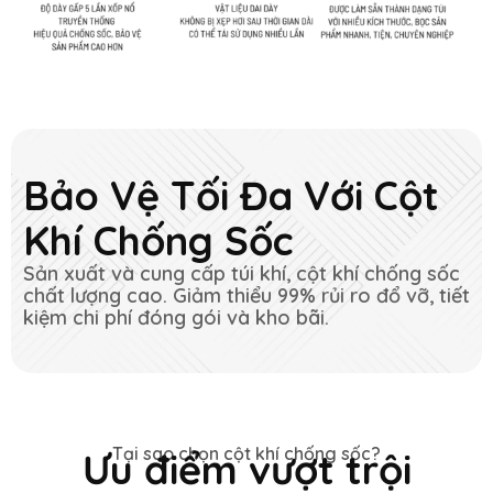
Bảo Vệ Tối Đa Với Cột
Khí Chống Sốc
Sản xuất và cung cấp túi khí, cột khí chống sốc
chất lượng cao. Giảm thiểu 99% rủi ro đổ vỡ, tiết
kiệm chi phí đóng gói và kho bãi.
Tại sao chọn cột khí chống sốc?​
Ưu điểm vượt trội