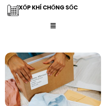
XỐP KHÍ CHỐNG SỐC