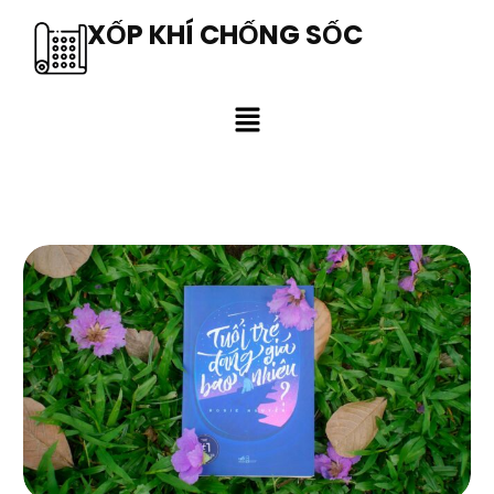
XỐP KHÍ CHỐNG SỐC