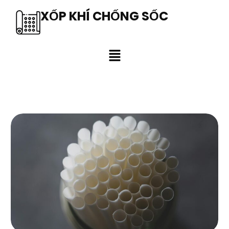
XỐP KHÍ CHỐNG SỐC