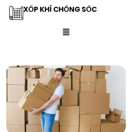
XỐP KHÍ CHỐNG SỐC