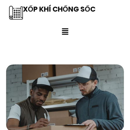
XỐP KHÍ CHỐNG SỐC