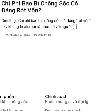
Chi Phí Bao Bì Chống Sốc Có
Đáng Rót Vốn?
Giới thiệu Chi phí bao bì chống sốc có đáng “rót vốn”
hay không là câu hỏi rất thực tế với người […]
26 THÁNG 4, 2026
19 MIN READ
n phẩm
Chính sách
t khí chống sốc
Khách hàng sỉ và đại lý
i khí U-shape
Đơn hàng quy cách