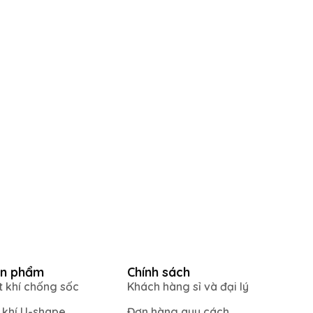
n phẩm
Chính sách
t khí chống sốc
Khách hàng sỉ và đại lý
i khí U-shape
Đơn hàng quy cách