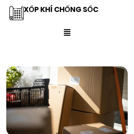
XỐP KHÍ CHỐNG SỐC