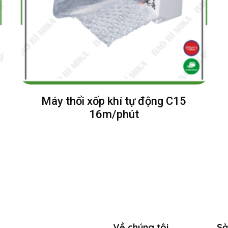
Máy thổi xốp khí tự động C15
16m/phút
Về chúng tôi
Sả